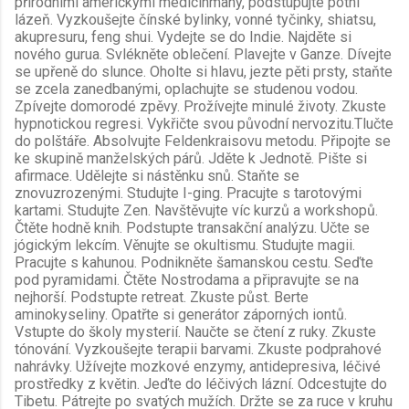
přírodními americkými medicinmany, podstupujte potní
lázeň. Vyzkoušejte čínské bylinky, vonné tyčinky, shiatsu,
akupresuru, feng shui. Vydejte se do Indie. Najděte si
nového gurua. Svlékněte oblečení. Plavejte v Ganze. Dívejte
se upřeně do slunce. Oholte si hlavu, jezte pěti prsty, staňte
se zcela zanedbanými, oplachujte se studenou vodou.
Zpívejte domorodé zpěvy. Prožívejte minulé životy. Zkuste
hypnotickou regresi. Vykřičte svou původní nervozitu.Tlučte
do polštáře. Absolvujte Feldenkraisovu metodu. Připojte se
ke skupině manželských párů. Jděte k Jednotě. Pište si
afirmace. Udělejte si nástěnku snů. Staňte se
znovuzrozenými. Studujte I-ging. Pracujte s tarotovými
kartami. Studujte Zen. Navštěvujte víc kurzů a workshopů.
Čtěte hodně knih. Podstupte transakční analýzu. Učte se
jógickým lekcím. Věnujte se okultismu. Studujte magii.
Pracujte s kahunou. Podnikněte šamanskou cestu. Seďte
pod pyramidami. Čtěte Nostrodama a připravujte se na
nejhorší. Podstupte retreat. Zkuste půst. Berte
aminokyseliny. Opatřte si generátor záporných iontů.
Vstupte do školy mysterií. Naučte se čtení z ruky. Zkuste
tónování. Vyzkoušejte terapii barvami. Zkuste podprahové
nahrávky. Užívejte mozkové enzymy, antidepresiva, léčivé
prostředky z květin. Jeďte do léčivých lázní. Odcestujte do
Tibetu. Pátrejte po svatých mužích. Držte se za ruce v kruhu