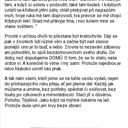
tam, a když si ustelu v podsvětí, také tam budeš. I kdybych
vzlétl na křídlech jitřní záře, chtěl přebývat při nejzazším
moři, tvoje ruka mě tam doprovodí, tvá pravice se mě chopí.
Kdybych řekl: Snad mě přikryje tma, i noc kolem mne se
stane světlem…"
Prostě v určitou chvíli to přestane být kratochvíle. Dějí se
pak v životech lidí různé věci a začne být nad slunce
jasnější: ono je to buď, a nebo. Zrovna to nezavání zábavou
ani pohodlím, to spíš bezdomovectvím svého druhu. Do
doby, než doputujeme DOMŮ. O tom, že se to stalo, naše
srdce ví. A konečně to víme i my sami. Protože najednou je
něco hluboko uvnitř nás jinak…
A tak nám všem, kteří jsme se na tuhle cestu vydali, nejen
do přicházejícího roku přeju, ať jen jdeme dál. Každý, jak
můžeme a umíme, bez potřeby spěchat či oslňovat, bez
touhy po výkonech a mimořádnosti. Stačí jít s důvěrou.
Potichu. Trpělivě. Jako když na mýtině čekáme na laň.
Protože duše umí jen lovy beze zbraní.