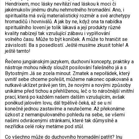
Hendrixem, moc lásky nevítězí nad láskou k moci či
jakémukoliv jinému druhu nehmotného hromadění. Ano, i
spiritualita má svůj materialistický rozměr a své archetypy
hromadičů i hovniválů. A jak by ne, když ona ta nabídka
spirituálního lovení je tolik lákavá a její produkty různé
kvality nabízejí tak vzrušující zábavu i vyplňování
volného času. Může to být koníček. A může to hraničit se
závislostí. Ba s posedlostí. Ještě musíme zkusit tohle! A
ještě tamto!
Řečeno jungiánským jazykem, duchovní koncepty, praktiky a
nástroje mohou někdy sloužit posilování falešného já a s
Bytostným Já se zcela minout. Zmatek a nepořádek, který
uvnitř sebe chceme pořešit, můžeme nakonec opakovaně a
nutkavě uklízet právě jen tím, že novými a novými způsoby
unikáme před tichou a přehlíženou, leč o to náročnější vnitřní
prací, která po každém našem dalším vzrušujícím, avšak
poněkud jalovém lovu, dál trpělivě čeká, až se u ní
konečně jednou zastavíme a neutečeme. Až překonáme
úzkost z nemanipulovaného pohledu na sebe, se všemi
našimi odvrácenými stránkami, které tak důmyslně a
nezřídka celé roky metáme pod stůl.
Co všechno může do duchovního hromadění patřit? Inu