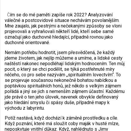
Č
ím se do mé paměti zapíše rok 2022? Analyzování
válečné a postcovidové situace nechávám povolanějším.
Mne zaujalo, jak pestrými a nečekanými způsoby se vloni
projevovali a vyhraňovali někteří lidé, kteří sebe samé
označují jako duchovně hledající, případně rovnou jako
duchovně orientované.
Nemám potřebu hodnotit, jsem přesvědčená, že každý
jdeme životem, jak nejlíp můžeme a umíme, a lidské cesty
naštěstí nakonec nepodléhají lidským hodnocením. Ten můj
pocit, o který se chci podělit, se týká postřehnuté míry
něčeho, co pro sebe nazývám „spirituálním lovectvím“. To
se projevuje současnou nekonečně bohatou nabídkou a
poptávkou spirituálních honů, jež někdo s velkým zájmem
pořádá a jiný se jich s nemenším zájmem účastní. Každému
jde právě o ten jeho úlovek, navenek obvykle definovaný
jako hledání smyslu či spásy duše, případně mapy k
východu z labyrintu.
Potíž nastává, když dochází k záměně prostředku a cíle.
Když poznání, které má sloužit coby maják v husté mlze,
neposkytuje vnitřní důkaz. Když, nahlédnuto s Jimy