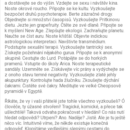
a dostávejte se do výšin. Vzdejte se sexu i návštěv kina.
Noste okrové roucho. Připojte se ke kultu. Vyzkoušejte
bezpočet druhů psychoterapie. Berte zázračné drogy.
Objednejte si množství časopisů. Vyzkoušejte Pritkinovu
dietu. Jezte jen grapefruity. Čtěte ze své dlaně. Připojte se
k myšlení New Age. Zlepšujte ekologii. Zachraňujte planetu.
Naučte se číst auru. Noste křišťál. Objevte indickou
astrologickou interpretaci. Navštivte transmédium.
Podstupte sexuální terapii. Vyzkoušejte tantrický sex.
Získejte požehnání nějakého gurua. Připojte se k anonymní
skupině. Cestujte do Lurd. Potápějte se do horkých
pramenů. Vstupte do školy Arica. Noste terapeutické
sandály. Uzemněte se. Získávejte víc prány a vydýchejte se
z onoho stavu temné negativity. Vyzkoušejte zlaté jehly
akupunktury. Kontrolujte hada žlučníku. Zkoušejte dýchání
čakrami. Čistěte své čakry. Meditujte ve velké Cheopsově
pyramidě v Egyptě.
Říkáte, že vy i vaši přátelé jste tohle všechno vyzkoušeli? Ó
člověče, ty úžasné stvoření! Tragické, komické, a přece tak
ušlechtilé! Taková odvaha pokračovat v hledání! Co nás nutí
hledat odpovědi? Utrpení? Ano. Naděje? Jistě. Ale je tu ještě
něco víc. Intuitivně víme, že někde existuje konečná
odpověď. Klopýtáme vedlejšími slepými cestami do