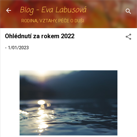
Blog - Eva Labusová
Přeskočit na hlavní obsah
RODINA, VZTAHY, PÉČE O DUŠI
Ohlédnutí za rokem 2022
-
1/01/2023