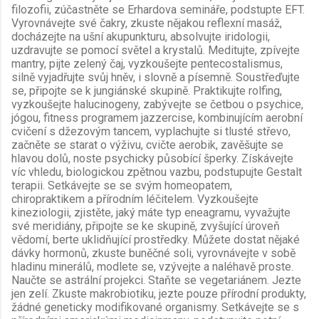
filozofii, zúčastněte se Erhardova semináře, podstupte EFT.
Vyrovnávejte své čakry, zkuste nějakou reflexní masáž,
docházejte na ušní akupunkturu, absolvujte iridologii,
uzdravujte se pomocí světel a krystalů. Meditujte, zpívejte
mantry, pijte zelený čaj, vyzkoušejte pentecostalismus,
silně vyjadřujte svůj hněv, i slovně a písemně. Soustřeďujte
se, připojte se k jungiánské skupině. Praktikujte rolfing,
vyzkoušejte halucinogeny, zabývejte se četbou o psychice,
jógou, fitness programem jazzercise, kombinujícím aerobní
cvičení s džezovým tancem, vyplachujte si tlusté střevo,
začněte se starat o výživu, cvičte aerobik, zavěšujte se
hlavou dolů, noste psychicky působící šperky. Získávejte
víc vhledu, biologickou zpětnou vazbu, podstupujte Gestalt
terapii. Setkávejte se se svým homeopatem,
chiropraktikem a přírodním léčitelem. Vyzkoušejte
kineziologii, zjistěte, jaký máte typ eneagramu, vyvažujte
své meridiány, připojte se ke skupině, zvyšující úroveň
vědomí, berte uklidňující prostředky. Můžete dostat nějaké
dávky hormonů, zkuste buněčné soli, vyrovnávejte v sobě
hladinu minerálů, modlete se, vzývejte a naléhavě proste.
Naučte se astrální projekci. Staňte se vegetariánem. Jezte
jen zelí. Zkuste makrobiotiku, jezte pouze přírodní produkty,
žádné geneticky modifikované organismy. Setkávejte se s