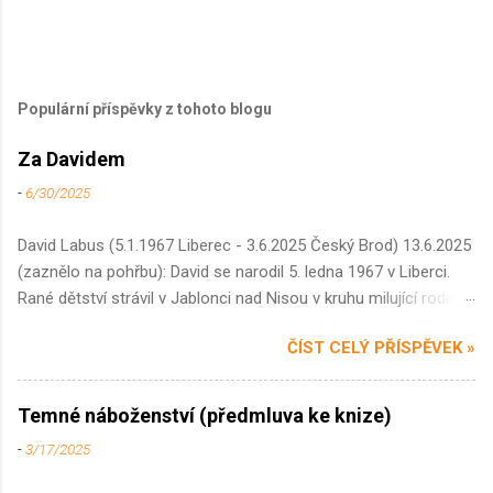
Populární příspěvky z tohoto blogu
Za Davidem
-
6/30/2025
David Labus (5.1.1967 Liberec - 3.6.2025 Český Brod) 13.6.2025
(zaznělo na pohřbu): David se narodil 5. ledna 1967 v Liberci.
Rané dětství strávil v Jablonci nad Nisou v kruhu milující rodiny
z matčiny strany. Otec Davida odmítl a zapřel ještě předtím, než
ČÍST CELÝ PŘÍSPĚVEK »
se narodil. Štěstí David neměl ani s otčímem, s nímž se matka
pro jeho násilné chování musela rozvést. Právě odtud asi
pocházela Davidova opatrnost na lidi, strohost v projevování
Temné náboženství (předmluva ke knize)
emocí v neprobádaných prostředích, a suchý, občas dosti
-
3/17/2025
břitký humor, stejně jako celoživotní tendence být tak trochu ve
střehu. Gymnázium David absolvoval v Trutnově, kde se naučil