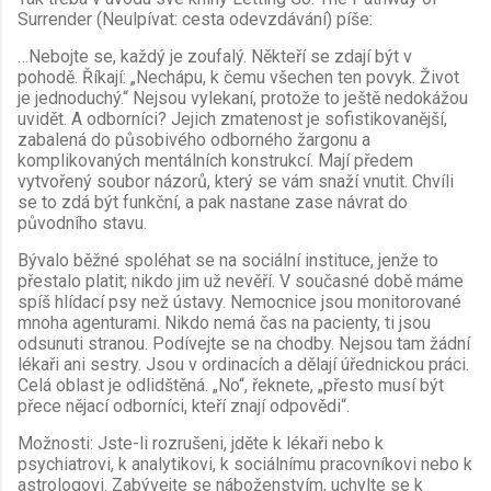
Surrender (Neulpívat: cesta odevzdávání) píše:
…Nebojte se, každý je zoufalý. Někteří se zdají být v
pohodě. Říkají: „Nechápu, k čemu všechen ten povyk. Život
je jednoduchý.“ Nejsou vylekaní, protože to ještě nedokážou
uvidět. A odborníci? Jejich zmatenost je sofistikovanější,
zabalená do působivého odborného žargonu a
komplikovaných mentálních konstrukcí. Mají předem
vytvořený soubor názorů, který se vám snaží vnutit. Chvíli
se to zdá být funkční, a pak nastane zase návrat do
původního stavu.
Bývalo běžné spoléhat se na sociální instituce, jenže to
přestalo platit; nikdo jim už nevěří. V současné době máme
spíš hlídací psy než ústavy. Nemocnice jsou monitorované
mnoha agenturami. Nikdo nemá čas na pacienty, ti jsou
odsunuti stranou. Podívejte se na chodby. Nejsou tam žádní
lékaři ani sestry. Jsou v ordinacích a dělají úřednickou práci.
Celá oblast je odlidštěná. „No“, řeknete, „přesto musí být
přece nějací odborníci, kteří znají odpovědi“.
Možnosti: Jste-li rozrušeni, jděte k lékaři nebo k
psychiatrovi, k analytikovi, k sociálnímu pracovníkovi nebo k
astrologovi. Zabývejte se náboženstvím, uchylte se k