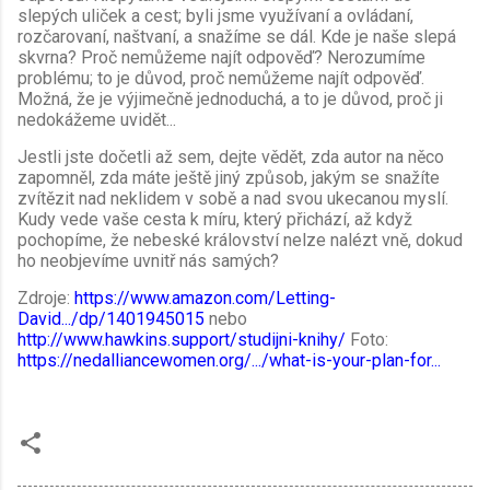
slepých uliček a cest; byli jsme využívaní a ovládaní,
rozčarovaní, naštvaní, a snažíme se dál. Kde je naše slepá
skvrna? Proč nemůžeme najít odpověď? Nerozumíme
problému; to je důvod, proč nemůžeme najít odpověď.
Možná, že je výjimečně jednoduchá, a to je důvod, proč ji
nedokážeme uvidět...
Jestli jste dočetli až sem, dejte vědět, zda autor na něco
zapomněl, zda máte ještě jiný způsob, jakým se snažíte
zvítězit nad neklidem v sobě a nad svou ukecanou myslí.
Kudy vede vaše cesta k míru, který přichází, až když
pochopíme, že nebeské království nelze nalézt vně, dokud
ho neobjevíme uvnitř nás samých?
Zdroje:
https://www.amazon.com/Letting-
David.../dp/1401945015
nebo
http://www.hawkins.support/studijni-knihy/
Foto:
https://nedalliancewomen.org/.../what-is-your-plan-for...