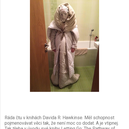
Ráda čtu v knihách Davida R. Hawkinse. Měl schopnost
pojmenovávat věci tak, že není moc co dodat. A je vtipnej.
Tak třeba v úvodu své knihy Letting Go: The Pathway of