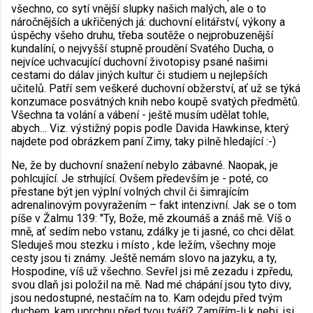
všechno, co sytí vnější slupky našich malých, ale o to
náročnějších a ukřičených já: duchovní elitářství, výkony a
úspěchy všeho druhu, třeba soutěže o nejprobuzenější
kundalíní, o nejvyšší stupně proudění Svatého Ducha, o
nejvíce uchvacující duchovní životopisy psané našimi
cestami do dálav jiných kultur či studiem u nejlepších
učitelů. Patří sem veškeré duchovní obžerství, ať už se týká
konzumace posvátných knih nebo koupě svatých předmětů.
Všechna ta volání a vábení - ještě musím udělat tohle,
abych… Viz. výstižný popis podle Davida Hawkinse, který
najdete pod obrázkem paní Zimy, taky pilně hledající :-)
Ne, že by duchovní snažení nebylo zábavné. Naopak, je
pohlcující. Je strhující. Ovšem především je - poté, co
přestane být jen výplní volných chvil či šimrajícím
adrenalinovým povyražením – fakt intenzivní. Jak se o tom
píše v Žalmu 139: "Ty, Bože, mě zkoumáš a znáš mě. Víš o
mně, ať sedím nebo vstanu, zdálky je ti jasné, co chci dělat.
Sleduješ mou stezku i místo , kde ležím, všechny moje
cesty jsou ti známy. Ještě nemám slovo na jazyku, a ty,
Hospodine, víš už všechno. Sevřel jsi mě zezadu i zpředu,
svou dlaň jsi položil na mě. Nad mé chápání jsou tyto divy,
jsou nedostupné, nestačím na to. Kam odejdu před tvým
duchem, kam uprchnu před tvou tváří? Zamířím-li k nebi, jsi