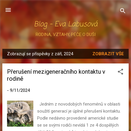
Přeskočit na hlavní obsah
Blog - Eva Labusová
RODINA, VZTAHY, PÉČE O DUŠI
Zobrazují se příspěvky z září, 2024
ZOBRAZIT VŠE
P
ř
Přerušení mezigeneračního kontaktu v
í
rodině
s
p
-
9/11/2024
ě
v
Jedním z novodobých fenoménů v oblasti
k
soužití generací je úplné přerušení kontaktu.
y
Podle nedávno provedené americké studie
se se svými rodiči nevídá 1 ze 4 dospělých