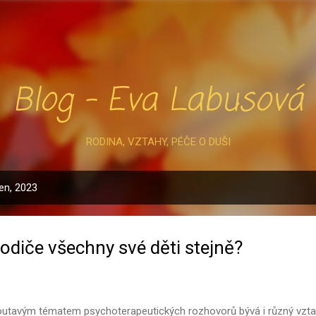
Přeskočit na hlavní obsah
Blog - Eva Labusová
RODINA, VZTAHY, PÉČE O DUŠI
en, 2023
rodiče všechny své děti stejně?
tavým tématem psychoterapeutických rozhovorů bývá i různý vztah r