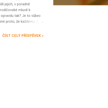
lí jejich, v poradně
v rodičovské mluvě k
 opravdu tak? Je to vůbec
né proto, že každému dítěti
ění. S každým máme
ených zátěží i hřiven. Nutit
ČÍST CELÝ PŘÍSPĚVEK »
tujeme-li, jak jedinečné
. A jak jsme schopni. V
mě nad tímhle různým