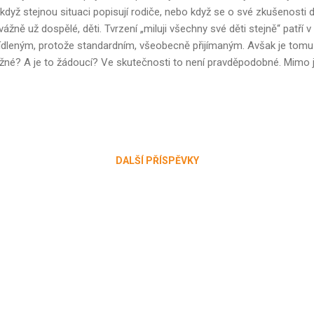
 když stejnou situaci popisují rodiče, nebo když se o své zkušenosti dě
vážně už dospělé, děti. Tvrzení „miluji všechny své děti stejně“ patří 
ídleným, protože standardním, všeobecně přijímaným. Avšak je tomu
né? A je to žádoucí? Ve skutečnosti to není pravděpodobné. Mimo ji
e do značné míry my sami jiným rodičem. Každé dítě nás nějak zm
ostný, trochu odlišný vztah, už jen pro různost dětských povah a vroz
do striktního rovnostářství bývá křečovité a kontraproduktivní. Respek
e děti jsou, jednáme s každým tak, jak to dle našeho cítění potřebuje
časnosti, kdy se rodičovství stává více a více vědomým, samozřej
DALŠÍ PŘÍSPĚVKY
stupem chce být přítomna atmosféra přijetí ...