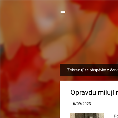
Zobrazují se příspěvky z červ
P
ř
í
Opravdu milují 
s
p
-
6/09/2023
ě
v
Pou