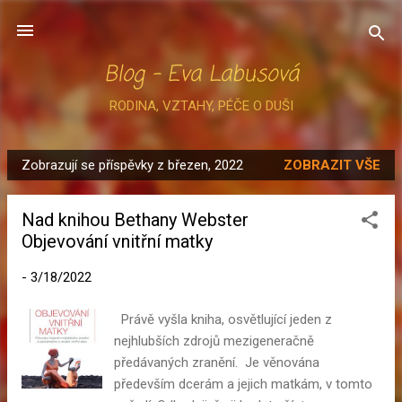
Přeskočit na hlavní obsah
Blog - Eva Labusová
RODINA, VZTAHY, PÉČE O DUŠI
Zobrazují se příspěvky z březen, 2022
ZOBRAZIT VŠE
P
ř
Nad knihou Bethany Webster
í
Objevování vnitřní matky
s
p
-
3/18/2022
ě
v
Právě vyšla kniha, osvětlující jeden z
k
nejhlubších zdrojů mezigeneračně
y
předávaných zranění. Je věnována
především dcerám a jejich matkám, v tomto