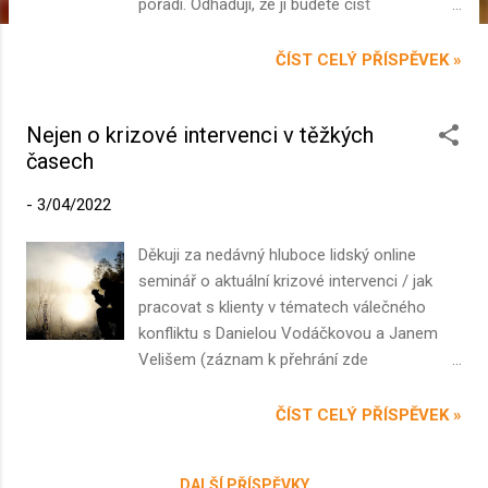
pořadí. Odhaduji, že ji budete číst
s mimořádným zaujetím, pokud si připustíte,
že se vás její téma jakkoliv týká. Zabývá se
ČÍST CELÝ PŘÍSPĚVEK »
fenoménem mateřského zranění (anglicky
mother wound ). Už jste o něm slyšeli?
Nejen o krizové intervenci v těžkých
Vybavuje se mi rozhovor s jednou pro rodinu
časech
zapálenou novinářkou, který proběhl asi před
dvaceti lety. Tenkrát se o mateřském zranění
-
3/04/2022
ještě nemluvilo, ona ale někde v zahraničním
časopise narazila na hypotézu poškozování
Děkuji za nedávný hluboce lidský online
potomků prostřednictvím výchovy a
seminář o aktuální krizové intervenci / jak
rodičovské péče. Byla mladinká, plná ideálů,
pracovat s klienty v tématech válečného
dodnes si vybavuji její polekané oči: Copak
konfliktu s Danielou Vodáčkovou a Janem
existují matky - pomineme-li ženy duševně
Velišem (záznam k přehrání zde
nemocné - které ubližují svým dětem? Vždyť
https://www.facebook.com/watch/live/?
přece každá máma chce pro své dítě to
ref=watch_permalink&v=740403173543916 ).
ČÍST CELÝ PŘÍSPĚVEK »
nejlepší!? Ač jsem termín mateřské zranění
Inspiroval mne k následujícím úvahám: Je
tehdy neznala a ač se v té době ještě tolik
těžké to přijmout, ale je to tak: V terapeutické
nemluvilo ani o mezigeneračním přenosu
DALŠÍ PŘÍSPĚVKY