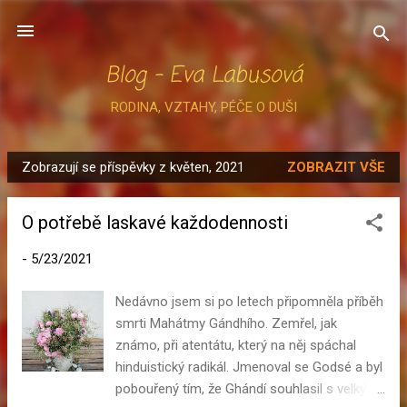
Přeskočit na hlavní obsah
Blog - Eva Labusová
RODINA, VZTAHY, PÉČE O DUŠI
Zobrazují se příspěvky z květen, 2021
ZOBRAZIT VŠE
P
ř
O potřebě laskavé každodennosti
í
s
-
5/23/2021
p
ě
Nedávno jsem si po letech připomněla příběh
v
smrti Mahátmy Gándhího. Zemřel, jak
k
známo, při atentátu, který na něj spáchal
y
hinduistický radikál. Jmenoval se Godsé a byl
pobouřený tím, že Ghándí souhlasil s velkým