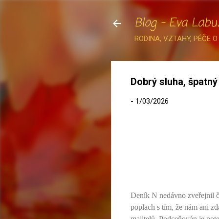
Blog - Eva Labu
RODINA, VZTAHY, PÉČE O
Dobrý sluha, špatný
-
1/03/2026
Deník N nedávno zveřejnil čl
poplach s tím, že nám ani zd
majitelů. Podceňován je pote