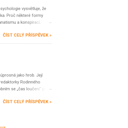
ychologie vysvětluje, že
ika. Proč některé formy
anatismu a konspirací,
zralost? Šance je tam, kde
ČÍST CELÝ PŘÍSPĚVEK »
je reflektováno a
ungiánských psychoterapeutů,
silí pochopit vlastní osud,
at se také směrem
eúprosná jako hrob. Její
éfredaktorky Rodinného
sobním se „čas loučení“ pro
lního zranění (přerušení
ČÍST CELÝ PŘÍSPĚVEK »
h padesáti osmi let. Ne, že
rámci své poradenské praxe
ni jsem shodou okolností
ěřte nebo ne, poslední dva
ova