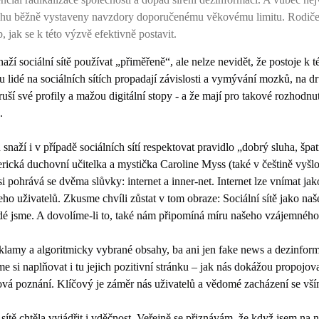
hu běžně vystaveny navzdory doporučenému věkovému limitu. Rodiče i 
 jak se k této výzvě efektivně postavit.
snaží sociální sítě používat „přiměřeně“, ale nelze nevidět, že postoje k 
u lidé na sociálních sítích propadají závislosti a vymývání mozků, na d
 ruší své profily a mažou digitální stopy - a že mají pro takové rozhodn
.
 snaží i v případě sociálních sítí respektovat pravidlo „dobrý sluha, šp
rická duchovní učitelka a mystička Caroline Myss (také v češtině vyšlo 
 si pohrává se dvěma slůvky: internet a inner-net. Internet lze vnímat ja
eho uživatelů. Zkusme chvíli zůstat v tom obraze: Sociální sítě jako naš
idé jsme. A dovolíme-li to, také nám připomíná míru našeho vzájemného
eklamy a algoritmicky vybrané obsahy, ba ani jen fake news a dezinform
 si naplňovat i tu jejich pozitivní stránku – jak nás dokážou propojov
ová poznání. Klíčový je záměr nás uživatelů a vědomé zacházení se vším
 sítě chtěla vyjádřit i vděčnost. Veřejně se přiznávám, že když jsem na 