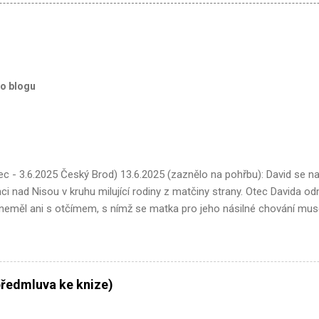
to blogu
ec - 3.6.2025 Český Brod) 13.6.2025 (zaznělo na pohřbu): David se naro
nci nad Nisou v kruhu milující rodiny z matčiny strany. Otec Davida odm
d neměl ani s otčímem, s nímž se matka pro jeho násilné chování mus
t na lidi, strohost v projevování emocí v neprobádaných prostředíc
eloživotní tendence být tak trochu ve střehu. Gymnázium David absolv
varhany a poprvé se tu také potkal s Bohem. Po maturitě se rozhodl p
ity Karlovy. Po něm absolvoval roční pobyt v Zemi vycházejícího slun
ředmluva ke knize)
řítele, pan Toshihiko Yatabe. Následně David začal na své alma mat