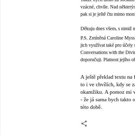
vzácné, chvíle. Nad některým
pak si je ještě čtu mimo mon
Děkuju dnes všem, s nimiž 
P.S. Zmíněná Caroline Myss,
jich využívat také pro účely 
Conversations with the Divin
doporučuji. Platnost jejího 
A ještě překlad textu na
to i ve chvílích, kdy se
okamžiku. A pomoz mi vš
- že já sama bych takto 
této době.