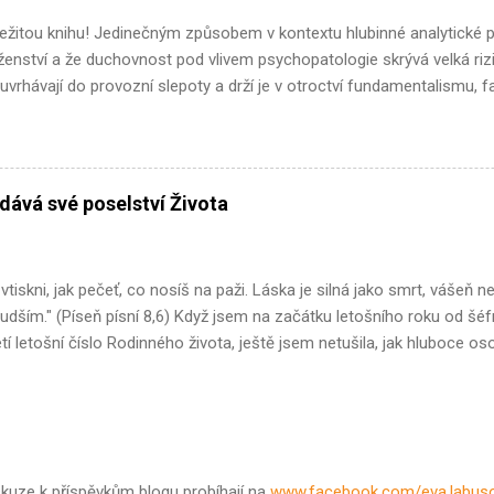
ežitou knihu! Jedinečným způsobem v kontextu hlubinné analytické ps
ženství a že duchovnost pod vlivem psychopatologie skrývá velká riz
uvrhávají do provozní slepoty a drží je v otroctví fundamentalismu, f
h následovnících otvírat novou kvalitu jich samých a přinášet růst a 
řirozeně propojí s individuačním procesem a nevědomé niterné dění 
ých. Vlado Šolc a George J. Didier píší s erudicí praktikujících j
silné osobní příběhy. Přesvědčivě zprostředkovávají hodnotu lidského ú
dává své poselství Života
 neupírat zrak jen do vnějšího smysly poznatelného světa, ale dív
iskni, jak pečeť, co nosíš na paži. Láska je silná jako smrt, vášeň n
udším." (Píseň písní 8,6) Když jsem na začátku letošního roku od š
etí letošní číslo Rodinného života, ještě jsem netušila, jak hluboce o
íců stane. Začátkem letošního června mi v důsledku březnového fatá
tromu při výkonu arboristické práce) zemřel manžel. Ve věku pouhýc
 před tím nesetkala. Zemřelo mi několik příbuzných i přátel. Také v 
kdo právě odchází nebo se vyrovnávají se smrtí někoho blízkého. Vlo
urz pro doprovázení umírajících a přečetla o smrti spoustu knih. A v
skuze k příspěvkům blogu probíhají na
www.facebook.com/eva.labus