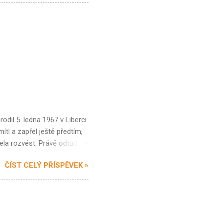
dil 5. ledna 1967 v Liberci.
ítl a zapřel ještě předtím,
ela rozvést. Právě odtud asi
h, a suchý, občas dosti
ČÍST CELÝ PŘÍSPĚVEK »
oval v Trutnově, kde se
ro studium japanologie na
ce, který mu umožnil laskavý
er učit japonským dějinám