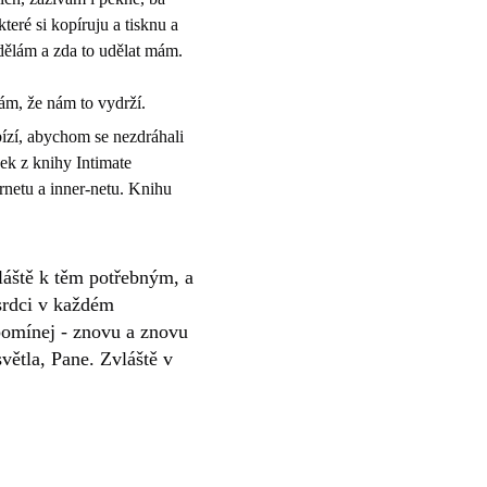
eré si kopíruju a tisknu a
 dělám a zda to udělat mám.
m, že nám to vydrží.
ízí, abychom se nezdráhali
vek z knihy Intimate
rnetu a inner-netu. Knihu
vláště k těm potřebným, a
 srdci v každém
pomínej - znovu a znovu
větla, Pane. Zvláště v