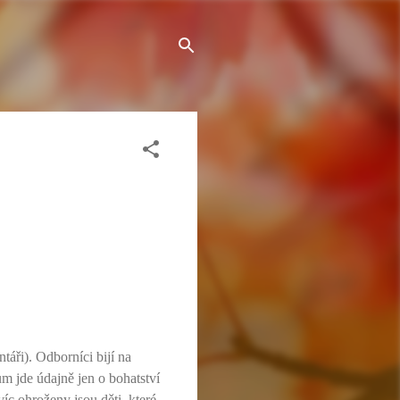
táři). Odborníci bijí na
ům jde údajně jen o bohatství
íc ohroženy jsou děti, které