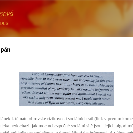
Přeskočit na hlavní obsah
sová
 DUŠI
 pán
ánek k tématu obrovské rizikovosti sociálních sítí (link v prvním komen
aleka nedochází, jak moc nebezpečné sociální sítě jsou. Jejich algoritm
nciál radikalizace společnosti a dopad šíření dezinformací. A vůbec nejv