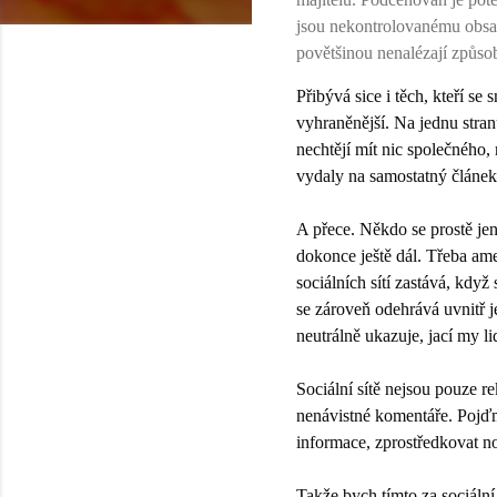
jsou nekontrolovanému obsa
povětšinou nenalézají způsob,
Přibývá sice i těch, kteří se 
vyhraněnější. Na jednu stran
nechtějí mít nic společného,
vydaly na samostatný článek
A přece. Někdo se prostě jen
dokonce ještě dál. Třeba ame
sociálních sítí zastává, když
se zároveň odehrává uvnitř j
neutrálně ukazuje, jací my l
Sociální sítě nejsou pouze r
nenávistné komentáře. Pojďme
informace, zprostředkovat n
Takže bych tímto za sociální