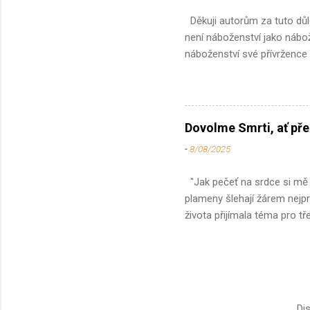
Děkuji autorům za tuto důl
není náboženství jako nábo
náboženství své přívržence 
zatímco jiné dokáží ve svýc
se potřeba transcendence p
poznáváno vědomím zúčastněn
za níž ovšem stojí i jejich 
Dovolme Smrti, ať pře
k čemuž významně napomáhá
-
8/08/2025
opačným, dovnitř. Ja...
"Jak pečeť na srdce si mě vt
plameny šlehají žárem nejpr
života přijímala téma pro tř
mne v průběhu příštích měs
míchy po pádu z vysokého s
bych se s konečností života
doprovázím rodiny, jimž ně
absolvovala několikadenní k
Di