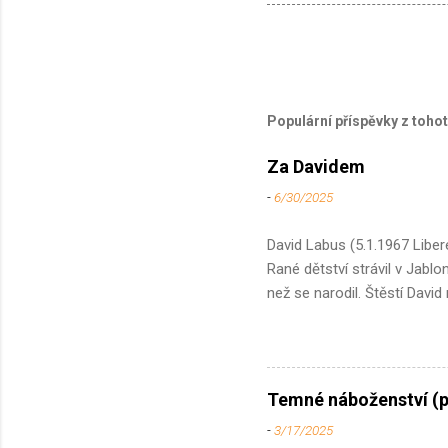
Populární příspěvky z toho
Za Davidem
-
6/30/2025
David Labus (5.1.1967 Liber
Rané dětství strávil v Jablo
než se narodil. Štěstí Davi
pocházela Davidova opatrnos
břitký humor, stejně jako c
naučil hrát na klavír a na 
Filozofické Fakultě Univerz
Temné náboženství (p
mecenáš, otec japonského p
-
3/17/2025
a jazyku nové generac...