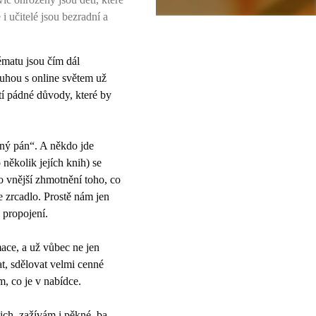
učitelé jsou bezradní a
tématu jsou čím dál
ruhou s online světem už
utí pádné důvody, které by
atný pán“. A někdo jde
několik jejích knih) se
ko vnější zhmotnění toho, co
e zrcadlo. Prostě nám jen
 propojení.
ace, a už vůbec ne jen
at, sdělovat velmi cenné
, co je v nabídce.
nich, zažívám i pěkné, ba