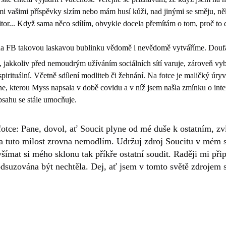
i vašimi příspěvky slzím nebo mám husí kůži, nad jinými se směju, někt
itor... Když sama něco sdílím, obvykle docela přemítám o tom, proč to
na FB takovou laskavou bublinku vědomě i nevědomě vytváříme. Doufá
 jakkoliv před nemoudrým užíváním sociálních sítí varuje, zároveň vyb
spirituální. Včetně sdílení modliteb či žehnání. Na fotce je maličký úry
e, kterou Myss napsala v době covidu a v níž jsem našla zmínku o inte
obsahu se stále umocňuje.
 fotce: Pane, dovol, ať Soucit plyne od mé duše k ostatním, z
 za tuto milost zrovna nemodlím. Udržuj zdroj Soucitu v mém
ímat si mého sklonu tak příkře ostatní soudit. Raději mi při
odsuzována být nechtěla. Dej, ať jsem v tomto světě zdrojem s